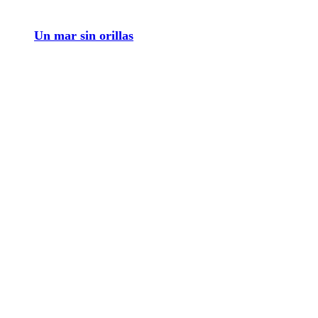
Saltar
Un mar sin orillas
al
contenido