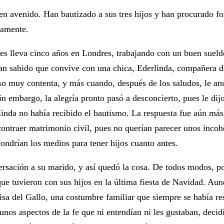
 avenido. Han bautizado a sus tres hijos y han procurado fo
vamente.
pues lleva cinco años en Londres, trabajando con un buen sue
an sabido que convive con una chica, Ederlinda, compañera d
uso muy contenta, y más cuando, después de los saludos, le a
n embargo, la alegría pronto pasó a desconcierto, pues le dij
linda no había recibido el bautismo. La respuesta fue aún más
contraer matrimonio civil, pues no querían parecer unos incohe
ondrían los medios para tener hijos cuanto antes.
rsación a su marido, y así quedó la cosa. De todos modos, po
que tuvieron con sus hijos en la última fiesta de Navidad. Aun
 Misa del Gallo, una costumbre familiar que siempre se había 
unos aspectos de la fe que ni entendían ni les gustaban, deci