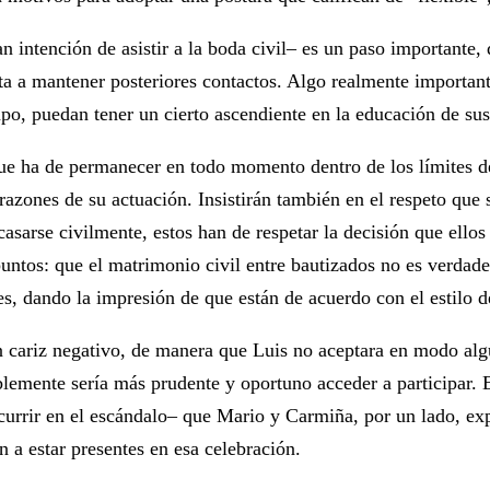
n intención de asistir a la boda civil– es un paso importante, 
erta a mantener posteriores contactos. Algo realmente importan
mpo, puedan tener un cierto ascendiente en la educación de sus
que ha de permanecer en todo momento dentro de los límites de 
azones de su actuación. Insistirán también en el respeto que
 casarse civilmente, estos han de respetar la decisión que el
ntos: que el matrimonio civil entre bautizados no es verdade
es, dando la impresión de que están de acuerdo con el estilo d
n cariz negativo, de manera que Luis no aceptara en modo algu
lemente sería más prudente y oportuno acceder a participar. E
ncurrir en el escándalo– que Mario y Carmiña, por un lado, ex
n a estar presentes en esa celebración.