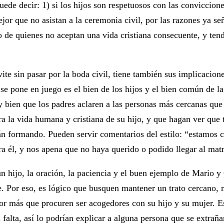
puede decir: 1) si los hijos son respetuosos con las conviccion
or que no asistan a la ceremonia civil, por las razones ya seña
o de quienes no aceptan una vida cristiana consecuente, y tend
nvite sin pasar por la boda civil, tiene también sus implicacion
e pone en juego es el bien de los hijos y el bien común de la
y bien que los padres aclaren a las personas más cercanas qu
ra la vida humana y cristiana de su hijo, y que hagan ver que 
tán formando. Pueden servir comentarios del estilo: “estamos 
a él, y nos apena que no haya querido o podido llegar al matr
n hijo, la oración, la paciencia y el buen ejemplo de Mario 
. Por eso, es lógico que busquen mantener un trato cercano, 
or más que procuren ser acogedores con su hijo y su mujer. E
a falta, así lo podrían explicar a alguna persona que se extraña