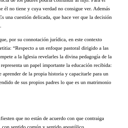
cia de los padres podría confundir al hijo. Para él
e él no tiene y cuya verdad no consigue ver. Además
Es una cuestión delicada, que hace ver que la decisión
.
que, por su connotación jurídica, en este contexto
etitia: “Respecto a un enfoque pastoral dirigido a las
pete a la Iglesia revelarles la divina pedagogía de la
 representa un papel importante la educación recibida:
 aprender de la propia historia y capacitarle para un
endido de sus propios padres lo que es un matrimonio
fiesten que no están de acuerdo con que contraiga
, con sentido común y sentido apostólico.