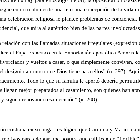
zonte no hay para ellos algo mejor), la oposición o no asisten
juzgue como malo desde una fe o una concepción de la vida qu
una celebración religiosa le plantee problemas de conciencia. 
udencial, que mira al auténtico bien de las partes involucradas
n relación con las llamadas situaciones irregulares (expresión 
 dice el Papa Francisco en la Exhortación apostólica Amoris la
ivorciados y vueltos a casar, o que simplemente conviven, com
del designio amoroso que Dios tiene para ellos” (n. 297). Aquí
cimiento. Todo lo que su familia le aportó debería permitirle
 llegan mejor preparados al casamiento, son quienes han apr
 y siguen renovando esa decisión” (n. 208).
ión cristiana en su hogar, es lógico que Carmiña y Mario mani
 motivos para adoptar una postura que califican de “flexible”