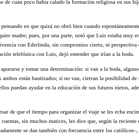
 de cuán poco había calado la formación religiosa en sus hijo
pensando en que quizá no obró bien cuando espontáneamente f
lquier madre; pues, por una parte, notó que Luis estaba muy e
vivencia con Ederlinda, sin compromiso cierto, ni perspectiva
ación telefónica con Luis, dejó entender que irían a la boda.
purarse y tomar una determinación: si van a la boda, alguno
ambos están bautizados; si no van, cierran la posibilidad de m
ellos puedan ayudar en la educación de sus futuros nietos, ad
sar de que el tiempo para organizar el viaje se les echa encima
cuentas, sin muchos matices, les dice que, según la reciente 
adamente se dan también con frecuencia entre los católicos‒,