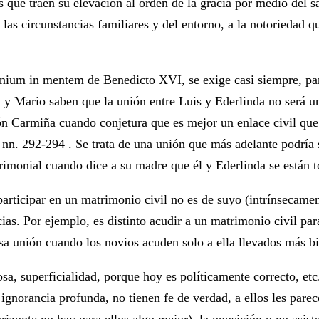
ue traen su elevación al orden de la gracia por medio del s
a las circunstancias familiares y del entorno, a la notoriedad 
ium in mentem de Benedicto XVI, se exige casi siempre, para
 y Mario saben que la unión entre Luis y Ederlinda no será 
azón Carmiña cuando conjetura que es mejor un enlace civil qu
 nn. 292-294 . Se trata de una unión que más adelante podría 
trimonial cuando dice a su madre que él y Ederlinda se están t
articipar en un matrimonio civil no es de suyo (intrínsecamen
cias. Por ejemplo, es distinto acudir a un matrimonio civil par
esa unión cuando los novios acuden solo a ella llevados más bie
iosa, superficialidad, porque hoy es políticamente correcto, 
na ignorancia profunda, no tienen fe de verdad, a ellos les p