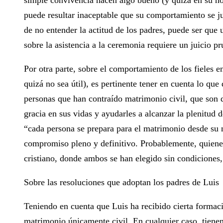
simple convivencia hacen algo bueno (y quizá en su hori
puede resultar inaceptable que su comportamiento se 
de no entender la actitud de los padres, puede ser que 
sobre la asistencia a la ceremonia requiere un juicio pr
Por otra parte, sobre el comportamiento de los fieles e
quizá no sea útil), es pertinente tener en cuenta lo que
personas que han contraído matrimonio civil, que son d
gracia en sus vidas y ayudarles a alcanzar la plenitud 
“cada persona se prepara para el matrimonio desde su na
compromiso pleno y definitivo. Probablemente, quienes
cristiano, donde ambos se han elegido sin condiciones,
Sobre las resoluciones que adoptan los padres de Luis
Teniendo en cuenta que Luis ha recibido cierta formac
matrimonio únicamente civil. En cualquier caso, tienen