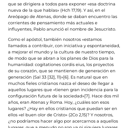
que se dirigiera a todos para exponer «esa doctrina
nueva de la que hablas» (Hch 17,19). Y así, en el
Areópago de Atenas, donde se daban encuentro las
corrientes de pensamiento más actuales e
influyentes, Pablo anunció el nombre de Jesucristo.
Como el apóstol, también nosotros «estamos
llamados a contribuir, con iniciativa y espontaneidad,
a mejorar el mundo y la cultura de nuestro tiempo,
de modo que se abran a los planes de Dios para la
humanidad: cogitationes cordis eius, los proyectos
de su corazón, que se mantienen de generación en
generación (Sal 33 [32], 11)»[6]. Es natural que en
muchos fieles cristianos nazca el deseo de llegar a
aquellos lugares que «tienen gran incidencia para la
configuración futura de la sociedad»[7]. Hace dos mil
años, eran Atenas y Roma. Hoy, ¿cuáles son esos
lugares? ¿Hay en ellos cristianos que puedan ser en
ellos «el buen olor de Cristo» (2Co 2,15)? Y nosotros,
¿no podríamos hacer algo por acercarnos a aquellos
lugares, que a menudo no son ya ni siquiera lugares