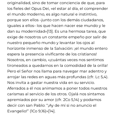
originalidad, sino de tomar conciencia de que, para
los fieles del Opus Dei, «el estar al día, el comprender
el mundo moderno, es algo natural e instintivo,
porque son ellos –junto con los demás ciudadanos,
iguales a ellos– los que hacen nacer ese mundo y le
dan su modernidad»[13]. Es una hermosa tarea, que
exige de nosotros un constante empeño por salir de
nuestro pequeño mundo y levantar los ojos al
horizonte inmenso de la Salvación: ¡el mundo entero
espera la presencia vivificante de los cristianos!
Nosotros, en cambio, «¡cuántas veces nos sentimos
tironeados a quedarnos en la comodidad de la orilla!
Pero el Señor nos llama para navegar mar adentro y
arrojar las redes en aguas más profundas (cfr. Lc 5,4).
Nos invita a gastar nuestra vida en su servicio.
Aferrados a él nos animamos a poner todos nuestros
carismas al servicio de los otros. Ojalá nos sintamos
apremiados por su amor (cfr. 2Co 5,14) y podamos
decir con san Pablo: “¡Ay de mí si no anuncio el
Evangelio!” (1Co 9,16)»[14].