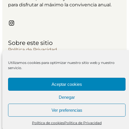
para disfrutar al máximo la convivencia anual.
Instagram
Sobre este sitio
Política de Privacidad
Avisos Legales
Utilizamos cookies para optimizar nuestro sitio web y nuestro
Contacto
servicio.
Política de cookies
Cuestionario
Aceptar cookies
Newsletter
Denegar
Ver preferencias
Un mar sin orillas | Todos los derechos
reservados © 2026
Política de cookies
Política de Privacidad